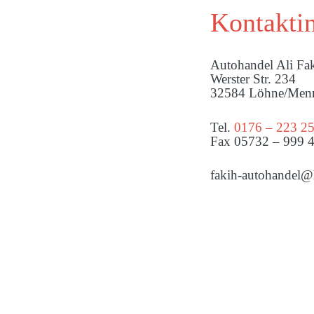
Kontakti
Autohandel Ali Fa
Werster Str. 234
32584 Löhne/Menn
Tel.
0176 – 223 2
Fax 05732 – 999 
fakih-autohandel@