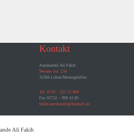
n
Kontakt
Autohandel Ali Fakih
Werster Str. 234
32584 Löhne/Mennighüffen
Tel. 0176 – 223 25 800
Fax 05732 – 999 43 85
fakih-autohandel@hotmail.de
ande Ali Fakih