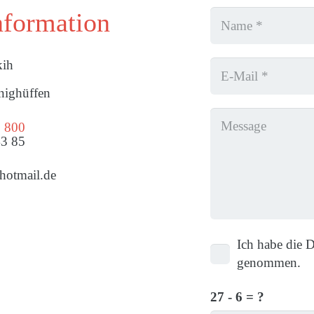
nformation
kih
ighüffen
5 800
43 85
hotmail.de
Ich habe die 
genommen.
27 - 6 = ?