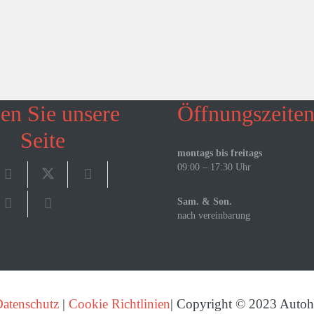
len Sie unsere
Öffnungszeite
Seite
montags bis freitags
09:00 – 17:30 Uhr
Sam. & Son.
nach vereinbarung
atenschutz
|
Cookie Richtlinien
| Copyright © 2023 Autoh